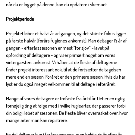
når du er logget på denne, kan du opdatere i skemaet.
Projektperiode
Projektet løber et halvt år ad gangen, og det største fokus ligger
på første halvår (forårs fuglenes ankomst). Man deltager ½ år af
gangen - efterårssæsonen er mest “for sjov” - lavet på
opfordring af deltagere - og viser primært noget om vores
vintergæsters ankomst. Vi håber, at de fleste af deltagerne
finder projekt interessant nok, til at de fortsætter deltagelsen
mere end en sæson. Foråret er den primære sæson. Hvis du har
lyst er du også meget velkommen til at deltage i efteråret.
Mange af vores deltagere er trofaste fra år til år. Det er en rigtig
fornøjelig ting at følge med i hvilke fuglearter, der passerer forbi
din bolig i løbet af sæsonen. De fleste bliver overrasket over, hvor
mange arter man kan registrere.
En del deltager kun i forårssæsonen, men heldigvis år efter år.