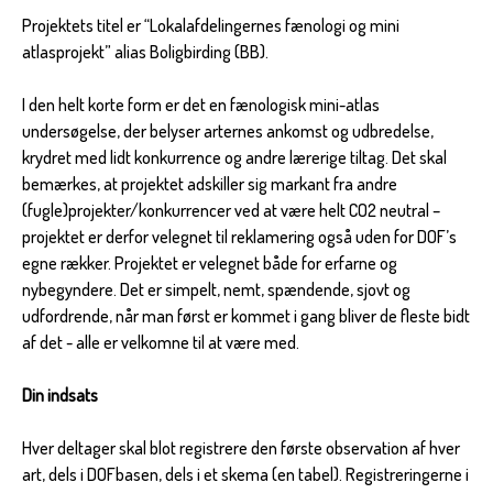
Projektets titel er “Lokalafdelingernes fænologi og mini
atlasprojekt” alias Boligbirding (BB).
I den helt korte form er det en fænologisk mini-atlas
undersøgelse, der belyser arternes ankomst og udbredelse,
krydret med lidt konkurrence og andre lærerige tiltag. Det skal
bemærkes, at projektet adskiller sig markant fra andre
(fugle)projekter/konkurrencer ved at være helt CO2 neutral –
projektet er derfor velegnet til reklamering også uden for DOF’s
egne rækker. Projektet er velegnet både for erfarne og
nybegyndere. Det er simpelt, nemt, spændende, sjovt og
udfordrende, når man først er kommet i gang bliver de fleste bidt
af det - alle er velkomne til at være med.
Din indsats
Hver deltager skal blot registrere den første observation af hver
art, dels i DOFbasen, dels i et skema (en tabel). Registreringerne i