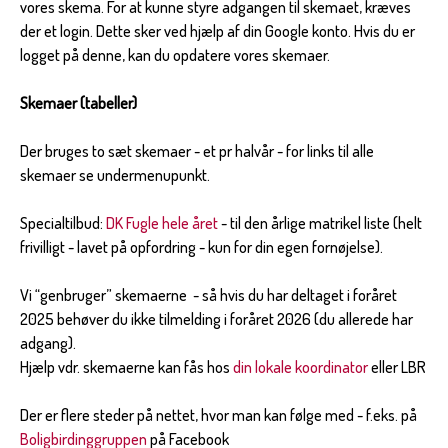
vores skema. For at kunne styre adgangen til skemaet, kræves
der et login. Dette sker ved hjælp af din Google konto. Hvis du er
logget på denne, kan du opdatere vores skemaer.
Skemaer (tabeller)
Der bruges to sæt skemaer - et pr halvår - for links til alle
skemaer se undermenupunkt.
Specialtilbud:
DK Fugle hele året
- til den årlige matrikel liste (helt
frivilligt - lavet på opfordring - kun for din egen fornøjelse).
Vi “genbruger” skemaerne - så hvis du har deltaget i foråret
2025 behøver du ikke tilmelding i foråret 2026 (du allerede har
adgang).
Hjælp vdr. skemaerne kan fås hos
din lokale koordinator
eller LBR
Der er flere steder på nettet, hvor man kan følge med - f.eks. på
Boligbirdinggruppen
på Facebook