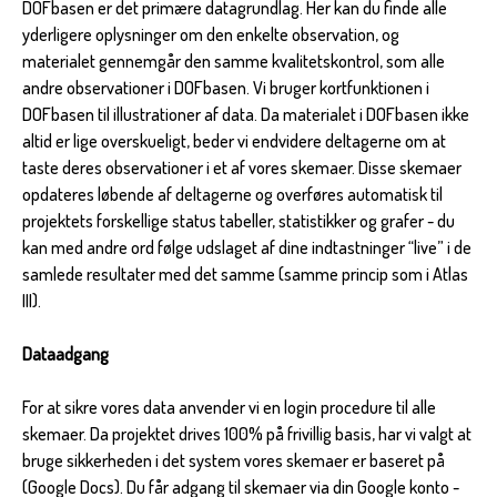
DOFbasen er det primære datagrundlag. Her kan du finde alle
yderligere oplysninger om den enkelte observation, og
materialet gennemgår den samme kvalitetskontrol, som alle
andre observationer i DOFbasen. Vi bruger kortfunktionen i
DOFbasen til illustrationer af data. Da materialet i DOFbasen ikke
altid er lige overskueligt, beder vi endvidere deltagerne om at
taste deres observationer i et af vores skemaer. Disse skemaer
opdateres løbende af deltagerne og overføres automatisk til
projektets forskellige status tabeller, statistikker og grafer - du
kan med andre ord følge udslaget af dine indtastninger “live” i de
samlede resultater med det samme (samme princip som i Atlas
III).
Dataadgang
For at sikre vores data anvender vi en login procedure til alle
skemaer. Da projektet drives 100% på frivillig basis, har vi valgt at
bruge sikkerheden i det system vores skemaer er baseret på
(Google Docs). Du får adgang til skemaer via din Google konto -