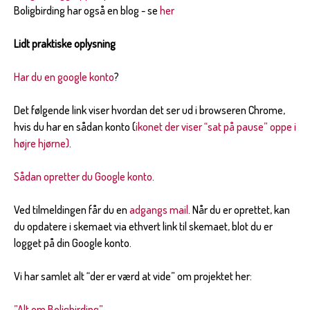
Boligbirding har også en blog - se
her
Lidt praktiske oplysning
Har du en google konto
?
Det følgende link viser hvordan det ser ud i browseren Chrome,
hvis du har en sådan konto (
ikonet der viser “sat på pause” oppe i
højre hjørne)
.
Sådan opretter du Google konto
.
Ved tilmeldingen får du en
adgangs mail
. Når du er oprettet, kan
du opdatere i skemaet via ethvert link til skemaet, blot du er
logget på din Google konto.
Vi har samlet alt “der er værd at vide” om projektet her:
”Alt om Boligbirding”
.