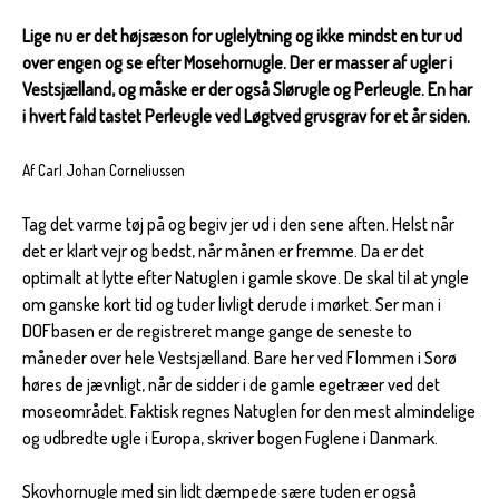
Lige nu er det højsæson for uglelytning og ikke mindst en tur ud
over engen og se efter Mosehornugle. Der er masser af ugler i
Vestsjælland, og måske er der også Slørugle og Perleugle. En har
i hvert fald tastet Perleugle ved Løgtved grusgrav for et år siden.
Af Carl Johan Corneliussen
Tag det varme tøj på og begiv jer ud i den sene aften. Helst når
det er klart vejr og bedst, når månen er fremme. Da er det
optimalt at lytte efter Natuglen i gamle skove. De skal til at yngle
om ganske kort tid og tuder livligt derude i mørket. Ser man i
DOFbasen er de registreret mange gange de seneste to
måneder over hele Vestsjælland. Bare her ved Flommen i Sorø
høres de jævnligt, når de sidder i de gamle egetræer ved det
moseområdet. Faktisk regnes Natuglen for den mest almindelige
og udbredte ugle i Europa, skriver bogen Fuglene i Danmark.
Skovhornugle med sin lidt dæmpede sære tuden er også