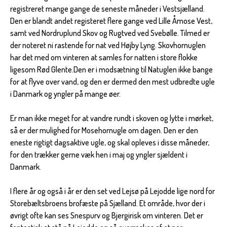
registreret mange gange de seneste måneder i Vestsjælland.
Den er blandt andet registeret flere gange ved Lille Åmose Vest,
samt ved Nordruplund Skov og Rugtved ved Svebølle. Tilmed er
der noteret ni rastende for nat ved Højby Lyng. Skovhornuglen
har det med om vinteren at samles for natten i store flokke
ligesom Rød Glente.Den er i modsætning til Natuglen ikke bange
for at flyve over vand, og den er dermed den mest udbredte ugle
i Danmark og yngler på mange øer.
Er man ikke meget for at vandre rundt i skoven og lytte i mørket,
så er der mulighed for Mosehornugle om dagen. Den er den
eneste rigtigt dagsaktive ugle, og skal opleves i disse måneder,
for den trækker gerne væk hen i maj og yngler sjældent i
Danmark.
I flere år og også i år er den set ved Lejsø på Lejodde lige nord for
Storebæltsbroens brofæste på Sjælland. Et område, hvor der i
øvrigt ofte kan ses Snespurv og Bjergirisk om vinteren. Det er