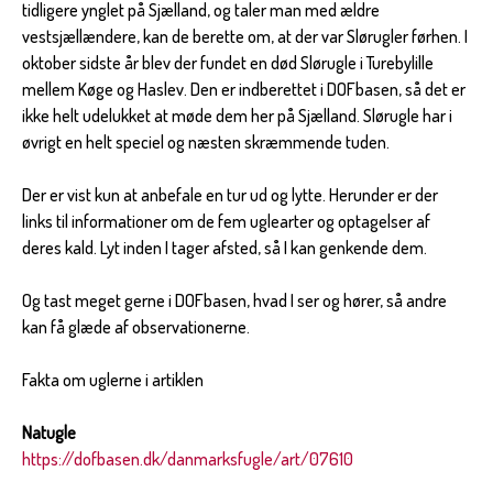
tidligere ynglet på Sjælland, og taler man med ældre
vestsjællændere, kan de berette om, at der var Slørugler førhen. I
oktober sidste år blev der fundet en død Slørugle i Turebylille
mellem Køge og Haslev. Den er indberettet i DOFbasen, så det er
ikke helt udelukket at møde dem her på Sjælland. Slørugle har i
øvrigt en helt speciel og næsten skræmmende tuden.
Der er vist kun at anbefale en tur ud og lytte. Herunder er der
links til informationer om de fem uglearter og optagelser af
deres kald. Lyt inden I tager afsted, så I kan genkende dem.
Og tast meget gerne i DOFbasen, hvad I ser og hører, så andre
kan få glæde af observationerne.
Fakta om uglerne i artiklen
Natugle
https://dofbasen.dk/danmarksfugle/art/07610