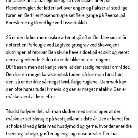
fantastisk at stå på Lejodde og så overraskes af et par
Mosehornugler, der letter lavt over engen og flakser af sted lige
foran en. Dertil er Mosehornugle set flere gange på Reersø, på
Korevlerne og tilmed lige ved Tissø Roklub.
Så er der de lidt mere usikre arter at gå efter. Der blev sidste år
noteret en Perleugle ved Løgtved grusgrav ved Skovvejen i
slutningen af februar. Den skulle have siddet på et skilt og været
nem at genkende. Siden da er der ikke noteret nogen i
DOFbasen, men det kan jo være, at den stadig færdes i området.
Den har en meget karakteristisk tuden, så har man først hørt
den, så er der ikke så meget tvivl. Ifølge Fuglene i Danmark kan
den ofte høres tude i timevis, og den er meget nataktiv. Den er
måske værd at køre efter.
Tilsidst forlyder det, når man sludrer med ornitologer, at der
måske er set Slørugle på Vestsjælland sidste år. Den er kendt for
at holde til ved gårde med husdyrhold og gerne, hvor der er ældre
træer og læhegn, grøfter og eng- og mosearealer. Den har