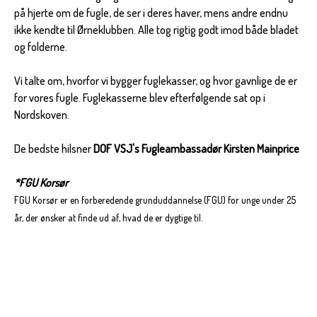
på hjerte om de fugle, de ser i deres haver, mens andre endnu
ikke kendte til Ørneklubben. Alle tog rigtig godt imod både bladet
og folderne.
Vi talte om, hvorfor vi bygger fuglekasser, og hvor gavnlige de er
for vores fugle. Fuglekasserne blev efterfølgende sat op i
Nordskoven.
De bedste hilsner
DOF VSJ's Fugleambassadør
Kirsten Mainprice
*FGU Korsør
FGU Korsør er en forberedende grunduddannelse (FGU) for unge under 25
år, der ønsker at finde ud af, hvad de er dygtige til.