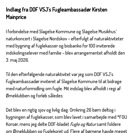
Indlæg fra DOF VSJ's Fugleambassadør Kirsten
Mainprice
I forbindelse med Slagelse Kommune og Slagelse Musikhus’
naturkoncert i Slagelse Nordskov – efterfulgt af naturaktiviteter
med bygning af fuglekasser og biobanko for 100 inviterede
indskolingselever med familie – blev arrangementet afholdt den
3. maj 2026.
Til den efterfølgende naturaktivitet var jeg som DOF VSJ's
Fugleambassadør inviteret af Slagelse Kommune til at bidrage
med naturformidling om fugle. Mit indslag blev afholdt i regi af
Ørneklubben og forløb således:
Det blev en rigtig sjov og livlig dag. Omkring 26 børn deltog i
bygningen af fuglekasser, som blev lavet i samarbejde med *FGU
Korsør, mens jeg delte DOF-bladet
Fugle og Natur
samt foldere
om Ørneklubben og Fuglekoret ud. Flere af børnene havde meget