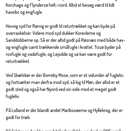
Korshage og Flyndersø helt i nord. Altid et besøg værd til lidt
havobs og engfugle.
Hovvig syd for Rørvig er godt til returtrækket og kan byde på
overraskelser. Videre mod syd dukker Korevlerne og
Sanddobberne op. Så er der altid godt på Røsnæs med både hav-
og engfugle samt trækkende småfugle i krattet. Tissø byder på
rovfugle og vadefugle, og Lejodde og sø kan være godt for
returtrækket.
Ved Skælskør er der Borreby Mose, som er et vidunder af fugleliv,
og fortsætter man derfra mod syd, så kig til Møn, der altid er et
godt sted og også har Nyord ved sin side med et meget godt
fugleliv.
På Lolland er der blandt andet Maribosøerne og Hyllekrog, der er
godt for træk.