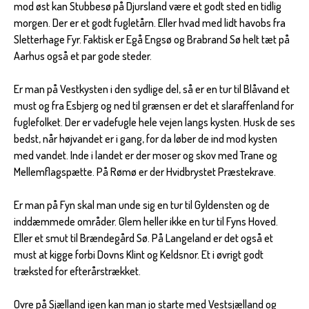
mod øst kan Stubbesø på Djursland være et godt sted en tidlig
morgen. Der er et godt fugletårn. Eller hvad med lidt havobs fra
Sletterhage Fyr. Faktisk er Egå Engsø og Brabrand Sø helt tæt på
Aarhus også et par gode steder.
Er man på Vestkysten i den sydlige del, så er en tur til Blåvand et
must og fra Esbjerg og ned til grænsen er det et slaraffenland for
fuglefolket. Der er vadefugle hele vejen langs kysten. Husk de ses
bedst, når højvandet er i gang, for da løber de ind mod kysten
med vandet. Inde i landet er der moser og skov med Trane og
Mellemflagspætte. På Rømø er der Hvidbrystet Præstekrave.
Er man på Fyn skal man unde sig en tur til Gyldensten og de
inddæmmede områder. Glem heller ikke en tur til Fyns Hoved.
Eller et smut til Brændegård Sø. På Langeland er det også et
must at kigge forbi Dovns Klint og Keldsnor. Et i øvrigt godt
træksted for efterårstrækket.
Ovre på Sjælland igen kan man jo starte med Vestsjælland og