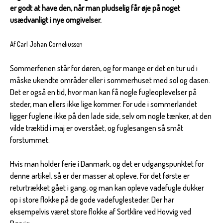
er godt at have den, når man pludselig får øje på noget
usædvanligt i nye omgivelser.
Af Carl Johan Corneliussen
Sommerferien står for døren, og for mange er det en tur ud i
måske ukendte områder eller i sommerhuset med sol og dasen.
Det er også en tid, hvor man kan få nogle fugleoplevelser på
steder, man ellers ikke lige kommer. For ude i sommerlandet
ligger fuglene ikke på den lade side, selv om nogle tænker, at den
vilde træktid i maj er overstået, og fuglesangen så småt
forstummet.
Hvis man holder ferie i Danmark, og det er udgangspunktet for
denne artikel, så er der masser at opleve. For det første er
returtrækket gået i gang, og man kan opleve vadefugle dukker
op i store flokke på de gode vadefuglesteder. Der har
eksempelvis været store flokke af Sortklire ved Hovvig ved