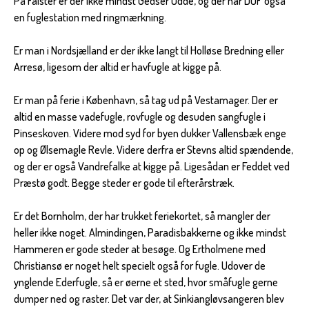
På Falster er der ikke mindst Gedser Odde, og der har DOF også
en fuglestation med ringmærkning.
Er man i Nordsjælland er der ikke langt til Holløse Bredning eller
Arresø, ligesom der altid er havfugle at kigge på.
Er man på ferie i København, så tag ud på Vestamager. Der er
altid en masse vadefugle, rovfugle og desuden sangfugle i
Pinseskoven. Videre mod syd for byen dukker Vallensbæk enge
op og Ølsemagle Revle. Videre derfra er Stevns altid spændende,
og der er også Vandrefalke at kigge på. Ligesådan er Feddet ved
Præstø godt. Begge steder er gode til efterårstræk.
Er det Bornholm, der har trukket feriekortet, så mangler der
heller ikke noget. Almindingen, Paradisbakkerne og ikke mindst
Hammeren er gode steder at besøge. Og Ertholmene med
Christiansø er noget helt specielt også for fugle. Udover de
ynglende Ederfugle, så er øerne et sted, hvor småfugle gerne
dumper ned og raster. Det var der, at Sinkiangløvsangeren blev