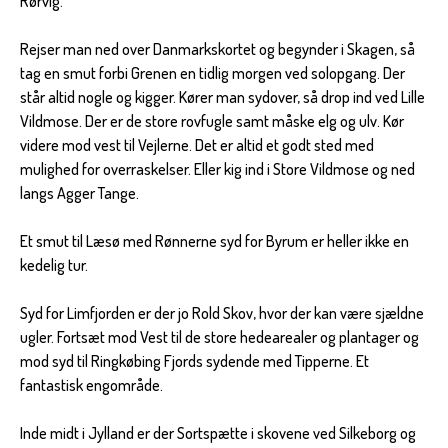
Rørvig.
Rejser man ned over Danmarkskortet og begynder i Skagen, så
tag en smut forbi Grenen en tidlig morgen ved solopgang. Der
står altid nogle og kigger. Kører man sydover, så drop ind ved Lille
Vildmose. Der er de store rovfugle samt måske elg og ulv. Kør
videre mod vest til Vejlerne. Det er altid et godt sted med
mulighed for overraskelser. Eller kig ind i Store Vildmose og ned
langs Agger Tange.
Et smut til Læsø med Rønnerne syd for Byrum er heller ikke en
kedelig tur.
Syd for Limfjorden er der jo Rold Skov, hvor der kan være sjældne
ugler. Fortsæt mod Vest til de store hedearealer og plantager og
mod syd til Ringkøbing Fjords sydende med Tipperne. Et
fantastisk engområde.
Inde midt i Jylland er der Sortspætte i skovene ved Silkeborg og